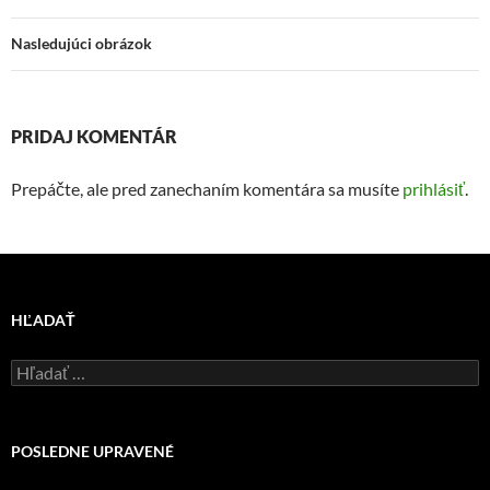
Nasledujúci obrázok
PRIDAJ KOMENTÁR
Prepáčte, ale pred zanechaním komentára sa musíte
prihlásiť
.
HĽADAŤ
Hľadať:
R!SK-F1
oprava hriadeľu
UB1 - prvý test na voľnej vodnej ploche
test prebehol 11.10.2025
POSLEDNE UPRAVENÉ
video - DNV Fender jeseň 2025