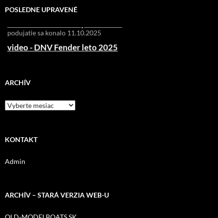
test prebehol 11.10.2025
POSLEDNE UPRAVENÉ
video - DNV Fender jeseň 2025
podujatie sa konalo 11.10.2025
video - DNV Fender leto 2025
DNV Fender leto 2025
ARCHÍV
Archív
KONTAKT
Admin
ARCHÍV – STARÁ VERZIA WEB-U
OLD-MODELBOATS.SK