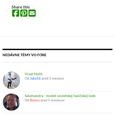
Share this
NEDÁVNE TÉMY VO FÓRE
Vivat Holíč
Od
Juko56
pred 3 mesiace
Salamandra - model sovietskej hasičskej lode
Od
Romco
pred 5 mesiacov