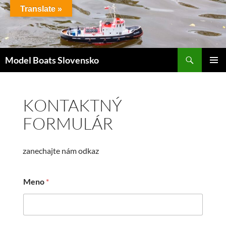
Preskočiť
Translate »
na
obsah
Hľadať
Model Boats Slovensko
HLAVNÉ
MENU
KONTAKTNÝ
FORMULÁR
zanechajte nám odkaz
Meno
*