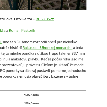
nštruoval
Oto Gerža
–
RCSUBS.cz
kša
a
Roman Pastorík
1
sme sa s Dušanom rozhodli hneď pre niekoľko
trí k histórií
Rakúsko – Uhorskej monarchii
a teda
 v tejto mierke ponúka s dĺžkou trupu takmer 937 mm
abilnú a maketovú plavbu. Keďže počas roka jazdíme
je prezentovať ju práve tu. Cieľom je ukázať, že model
 RC ponorky sa dá ozaj postaviť pomerne jednoducho
yše ponorky nemusia plávať iba v bazéne a v úplne
936,6 mm
106,6 mm