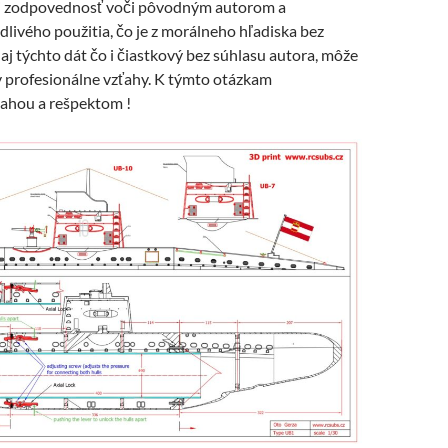
li zodpovednosť voči pôvodným autorom a
dlivého použitia, čo je z morálneho hľadiska bez
j týchto dát čo i čiastkový bez súhlasu autora, môže
v profesionálne vzťahy. K týmto otázkam
vahou a rešpektom !