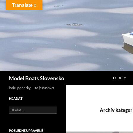
Preskočiť
Translate »
na
obsah
Hľadať
Model Boats Slovensko
LODE
lode, ponorky, … to je náš svet
HĽADAŤ
R!SK-F1
Hľadať:
oprava hriadeľu
Archív kategor
UB1 - prvý test na
voľnej vodnej
POSLEDNE UPRAVENÉ