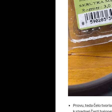
Provu, teda čelo tvori
k strednej časti bajo