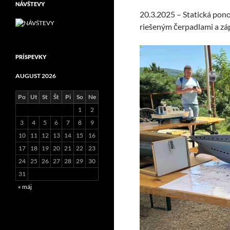
NÁVŠTEVY
20.3.2025 – Statická po
riešeným čerpadlami a z
PRÍSPEVKY
AUGUST 2026
Po
Ut
St
Št
Pi
So
Ne
1
2
3
4
5
6
7
8
9
10
11
12
13
14
15
16
17
18
19
20
21
22
23
24
25
26
27
28
29
30
31
« máj