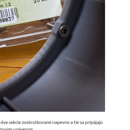
a dve sekcie zoskrutkované napevno a tie sa pripájajú
netovým uzáverom.