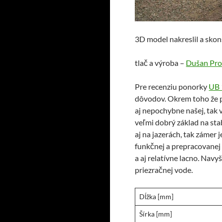
3D model nakreslil a sko
tlač a výroba –
Dušan Pro
Pre recenziu ponorky
UB 
dôvodov. Okrem toho že pa
aj nepochybne našej, tak
veľmi dobrý základ na st
aj na jazerách, tak zámer 
funkčnej a prepracovanej
a aj relatívne lacno. Nav
priezračnej vode.
Dĺžka [mm]
Šírka [mm]