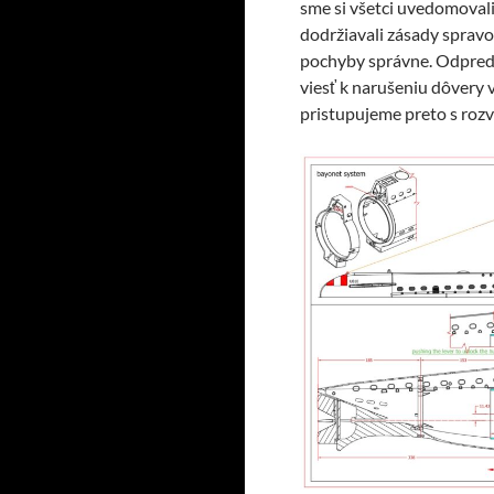
sme si všetci uvedomova
dodržiavali zásady spravo
pochyby správne. Odpreda
viesť k narušeniu dôvery 
pristupujeme preto s roz