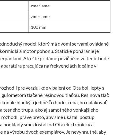
zmeriame
zmeriame
100 mm
jednoduchý model, ktorý má dvomi servami ovládané
kormidlá a motor pohonu. Statické ponáranie je
erpadlami. Ak ešte pridáme pozičné osvetlenie bude
aparatúra pracujúca na frekvenciách ideálne v
zhodli pre verziu, kde v balení od Ota boli lepty s
s guľometom tlačené resinovou tlačou. Resinová tlač
konale hladký a jediné čo bude treba, ho nalakovať.
útra tesného trupu, ako aj samotného vonkajšieho
rozhodli práve preto, aby sme ukázali postup
a podklady sme dostali od Ota elektronicky a
e na výrobu dvoch exemplárov. Je nevyhnutné, aby