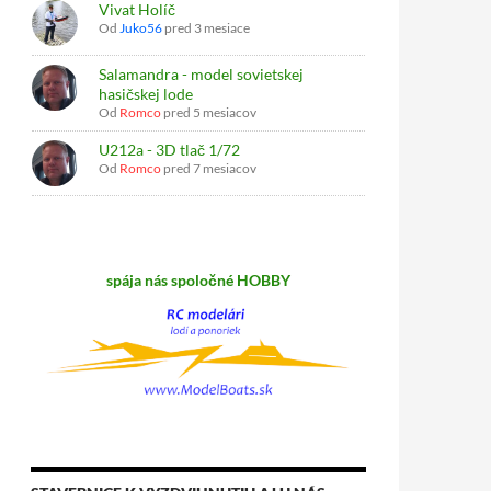
Vivat Holíč
Od
Juko56
pred 3 mesiace
Salamandra - model sovietskej
hasičskej lode
Od
Romco
pred 5 mesiacov
U212a - 3D tlač 1/72
Od
Romco
pred 7 mesiacov
spája nás spoločné HOBBY