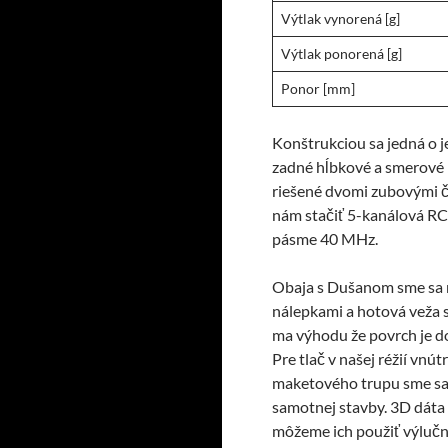
Výtlak vynorená [g]
Výtlak ponorená [g]
Ponor [mm]
Konštrukciou sa jedná o 
zadné hĺbkové a smerové 
riešené dvomi zubovými č
nám stačiť 5-kanálová RC 
pásme 40 MHz.
Obaja s Dušanom sme sa ro
nálepkami a hotová veža 
ma výhodu že povrch je do
Pre tlač v našej réžií vn
maketového trupu sme sa 
samotnej stavby. 3D dáta 
môžeme ich použiť výlučn