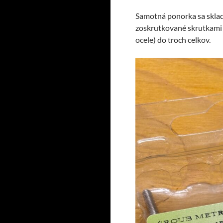
Samotná ponorka sa skladá
zoskrutkované skrutkami 
ocele) do troch celkov.