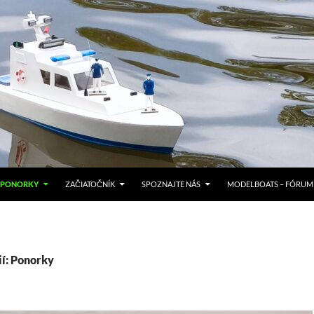
PONORKY
ZAČIATOČNÍK
SPOZNAJTE NÁS
MODELBOATS – FÓRUM
ií: Ponorky