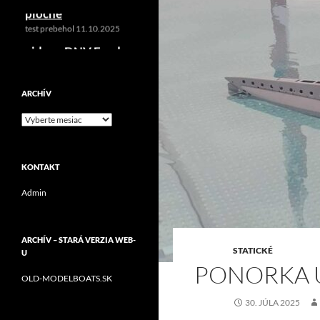
ploche
test prebehol 11.10.2025
video - DNV Fender
jeseň 2025
podujatie sa konalo
11.10.2025
ARCHÍV
video - DNV Fender
Archív
leto 2025
DNV Fender leto 2025
KONTAKT
Admin
ARCHÍV – STARÁ VERZIA WEB-
STATICKÉ
U
PONORKA U
OLD-MODELBOATS.SK
30. JÚLA 2025