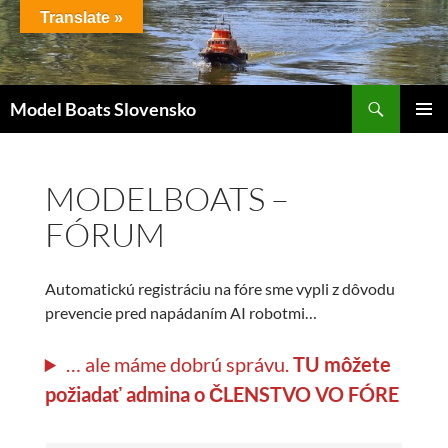
Preskočiť
Translate »
na
obsah
Hľadať
Model Boats Slovensko
HLAVNÉ
MENU
MODELBOATS –
FÓRUM
Automatickú registráciu na fóre sme vypli z dôvodu
prevencie pred napádaním AI robotmi…
… ale máme dobrú správu.
TU môžete
požiadať admina o ČLENSTVO VO FÓRE