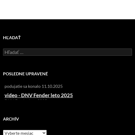
HĽADAŤ
R!SK-F1
Hľadať:
oprava hriadeľu
UB1 - prvý test na voľnej vodnej ploche
test prebehol 11.10.2025
POSLEDNE UPRAVENÉ
video - DNV Fender jeseň 2025
podujatie sa konalo 11.10.2025
video - DNV Fender leto 2025
DNV Fender leto 2025
ARCHÍV
Archív