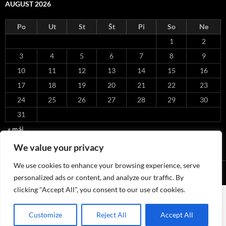
AUGUST 2026
Po
Ut
St
Št
Pi
So
Ne
1
2
3
4
5
6
7
8
9
10
11
12
13
14
15
16
17
18
19
20
21
22
23
24
25
26
27
28
29
30
31
« máj
We value your privacy
We use cookies to enhance your browsing experience, serve
Hrdo poháňa WordPress
personalized ads or content, and analyze our traffic. By
clicking "Accept All", you consent to our use of cookies.
Customize
Reject All
Accept All