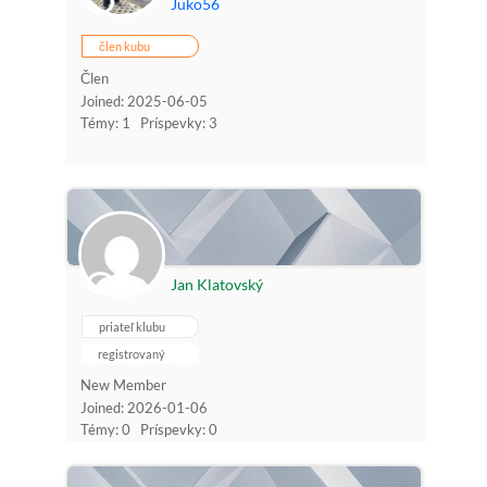
Juko56
člen kubu
Člen
Joined: 2025-06-05
Témy: 1
Príspevky: 3
Jan Klatovský
priateľ klubu
registrovaný
New Member
Joined: 2026-01-06
Témy: 0
Príspevky: 0