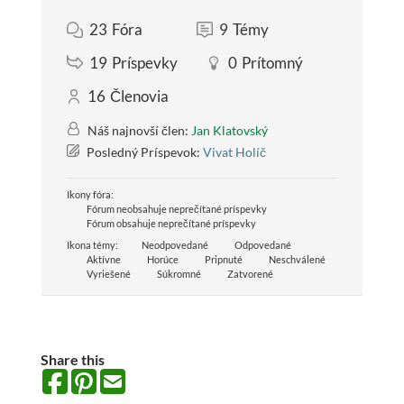
23
Fóra
9
Témy
19
Príspevky
0
Prítomný
16
Členovia
Náš najnovší člen:
Jan Klatovský
Posledný Príspevok:
Vivat Holíč
Ikony fóra:
Fórum neobsahuje neprečítané príspevky
Fórum obsahuje neprečítané príspevky
Ikona témy:
Neodpovedané
Odpovedané
Aktívne
Horúce
Pripnuté
Neschválené
Vyriešené
Súkromné
Zatvorené
Share this