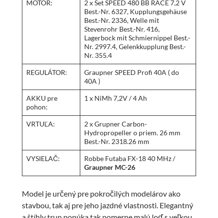
MOTOR:
2 x Set SPEED 480 BB RACE 7,2 V
Best.-Nr. 6327, Kupplungsgehäuse
Best.-Nr. 2336, Welle mit
Stevenrohr Best.-Nr. 416,
Lagerbock mit Schmiernippel Best.-
Nr. 2997.4, Gelenkkupplung Best.-
Nr. 355.4
REGULÁTOR:
Graupner SPEED Profi 40A ( do
40A )
AKKU pre
1 x NiMh 7,2V / 4 Ah
pohon:
VRTUĽA:
2 x Grupner Carbon-
Hydropropeller o priem. 26 mm
Best.-Nr. 2318.26 mm
VYSIELAČ:
Robbe Futaba FX-18 40 MHz /
Graupner MC-26
Model je určený pre pokročilých modelárov ako
stavbou, tak aj pre jeho jazdné vlastnosti. Elegantný
a štíhly trup ponúka tak pomerne malú loď s veľkou