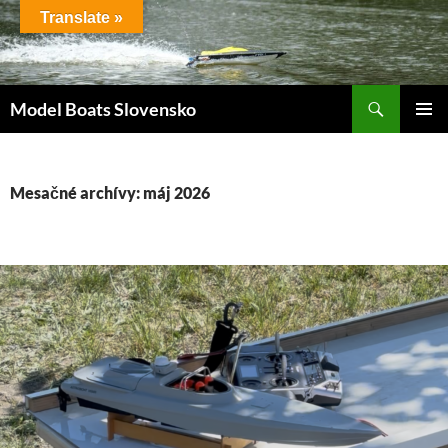
Preskočiť
Translate »
na
obsah
Hľadať
Model Boats Slovensko
HLAVNÉ
MENU
Mesačné archívy: máj 2026