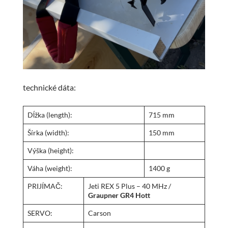
technické dáta:
Dĺžka (length):
715 mm
Šírka (width):
150 mm
Výška (height):
Váha (weight):
1400 g
PRIJÍMAČ:
Jeti REX 5 Plus – 40 MHz /
Graupner GR4 Hott
SERVO:
Carson