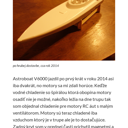
po hrubej dostavbe, cca rok 2014
Astroboat V6000 jazdil po prvý krát v roku 2014 asi
iba dvakrát, no motory sa mi zdali horúce. Keďže
vodné chladenie so špirálou ktorá obopína motory
osadiť nie je možné, nakoľko ležia na dne trupu tak
som objednal chladenie pre motory RC áut s malým
ventilátorom. Motory sú teraz chladené iba
vzduchom ktorý je v trupe ale je to dostačujúce.
Zadný kryt som v prednej časti prichytil magnetmi a