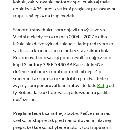
kokpit, zakrytovanie motorov, spoiler ako aj malé
doplnky z ABS, pred-kreslená preglejka pre zástavbu
trupu a nálepky na trup modelu.
Samotnú stavebnicu som objavil na výstave vo
Viedni niekedy cca v rokoch 2004 – 2007 a dlho
ležala niekde vo výklade alebo sklade pred tým ako
sa dostala ku mne a preto bola v stave akom bola.
Rozhodoval som sa aký pohon zvoliť a najprv som
kúpil 3 motory SPEED 480 BB Race, ale keďže
riešenie pohonu s tromi motormi mi neprišlo
súmerné, tak som sa rozhodol iba pre dva. Jeden
zvyšný som podaroval kamarátovi do lode
Katja
od
fy. Robbe. Tá je už hotová a aj odovzdaná a jazdila
dosť svižne.
Prejdime teda k samotnej stavbe. Keďže mám rád
všetko prístupné tak pred namontovaním hlavnej
prepážky (kde sú uchytené motory) do trupu som