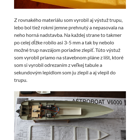
Z rovnakého materiálu som vyrobil aj výstuž trupu,
lebo bol tiež rokmi jemne prehnutý a nepasovala na
neho horná nadstavba. Na každej strane to takmer
po celej dĺžke robilo asi 3-5 mm a tak by nebolo
možné trup navzájom poriadne zlepiť. Túto výstuž
som vyrobil priamo na stavebnom pláne z líšt, ktoré
som si vyrobil odrezaním z veľkej tabule a
sekundovým lepidlom som ju zlepil a aj vlepil do
trupu.