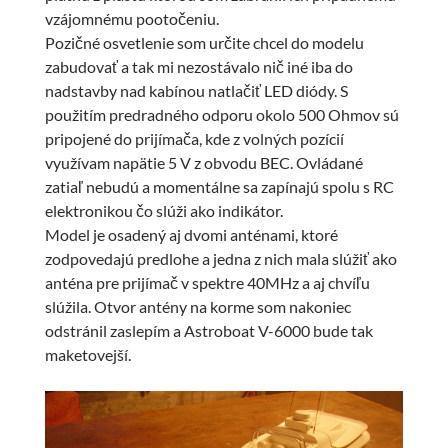
vzájomnému pootočeniu.
Pozičné osvetlenie som určite chcel do modelu
zabudovať a tak mi nezostávalo nič iné iba do
nadstavby nad kabínou natlačiť LED diódy. S
použitím predradného odporu okolo 500 Ohmov sú
pripojené do prijímača, kde z volných pozícií
využívam napätie 5 V z obvodu BEC. Ovládané
zatiaľ nebudú a momentálne sa zapínajú spolu s RC
elektronikou čo slúži ako indikátor.
Model je osadený aj dvomi anténami, ktoré
zodpovedajú predlohe a jedna z nich mala slúžiť ako
anténa pre prijímač v spektre 40MHz a aj chvíľu
slúžila. Otvor antény na korme som nakoniec
odstránil zaslepím a Astroboat V-6000 bude tak
maketovejší.