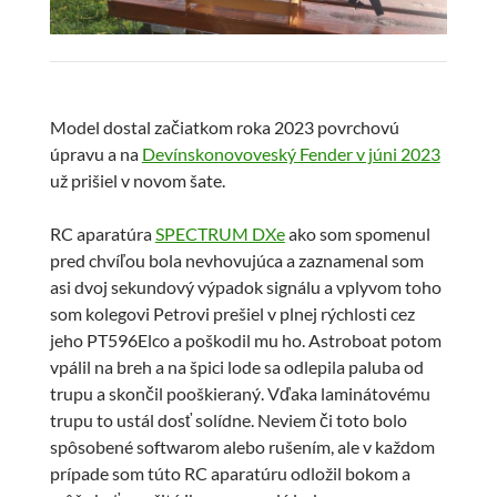
Model dostal začiatkom roka 2023 povrchovú
úpravu a na
Devínskonovoveský Fender v júni 2023
už prišiel v novom šate.
RC aparatúra
SPECTRUM DXe
ako som spomenul
pred chvíľou bola nevhovujúca a zaznamenal som
asi dvoj sekundový výpadok signálu a vplyvom toho
som kolegovi Petrovi prešiel v plnej rýchlosti cez
jeho PT596Elco a poškodil mu ho. Astroboat potom
vpálil na breh a na špici lode sa odlepila paluba od
trupu a skončil pooškieraný. Vďaka laminátovému
trupu to ustál dosť solídne. Neviem či toto bolo
spôsobené softwarom alebo rušením, ale v každom
prípade som túto RC aparatúru odložil bokom a