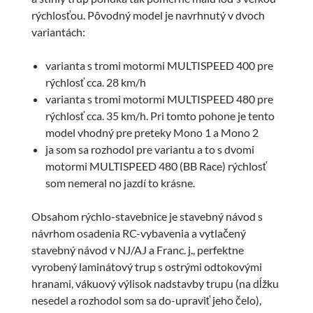
rýchlosťou. Pôvodný model je navrhnutý v dvoch
variantách:
varianta s tromi motormi MULTISPEED 400 pre
rýchlosť cca. 28 km/h
varianta s tromi motormi MULTISPEED 480 pre
rýchlosť cca. 35 km/h. Pri tomto pohone je tento
model vhodný pre preteky Mono 1 a Mono 2
ja som sa rozhodol pre variantu a to s dvomi
motormi MULTISPEED 480 (BB Race) rýchlosť
som nemeral no jazdí to krásne.
Obsahom rýchlo-stavebnice je stavebný návod s
návrhom osadenia RC-vybavenia a vytlačený
stavebný návod v NJ/AJ a Franc. j., perfektne
vyrobený laminátový trup s ostrými odtokovými
hranami, vákuový výlisok nadstavby trupu (na dĺžku
nesedel a rozhodol som sa do-upraviť jeho čelo),