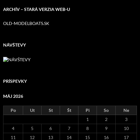
ARCHÍV – STARÁ VERZIA WEB-U
OLD-MODELBOATS.SK
NÁVŠTEVY
PRÍSPEVKY
MÁJ 2026
Po
Ut
St
Št
Pi
So
Ne
1
2
3
4
5
6
7
8
9
10
11
12
13
14
15
16
17