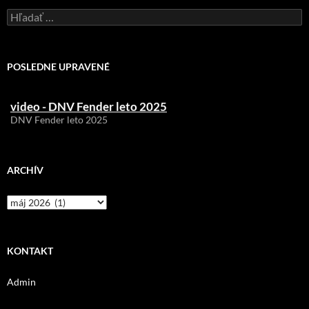
oprava hriadeľu
Hľadať:
UB1 - prvý test na voľnej vodnej ploche
test prebehol 11.10.2025
video - DNV Fender jeseň 2025
POSLEDNE UPRAVENÉ
podujatie sa konalo 11.10.2025
video - DNV Fender leto 2025
DNV Fender leto 2025
ARCHÍV
Archív
KONTAKT
Admin