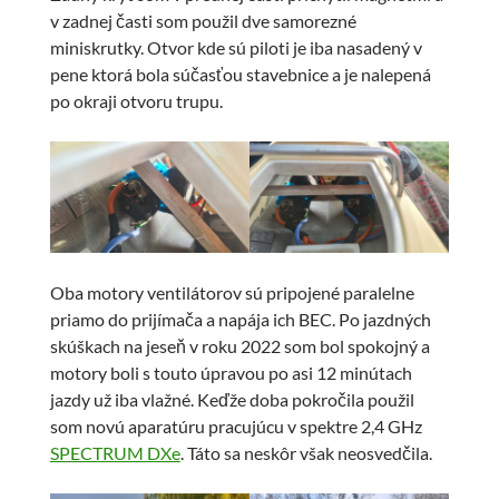
v zadnej časti som použil dve samorezné
miniskrutky. Otvor kde sú piloti je iba nasadený v
pene ktorá bola súčasťou stavebnice a je nalepená
po okraji otvoru trupu.
Oba motory ventilátorov sú pripojené paralelne
priamo do prijímača a napája ich BEC. Po jazdných
skúškach na jeseň v roku 2022 som bol spokojný a
motory boli s touto úpravou po asi 12 minútach
jazdy už iba vlažné. Keďže doba pokročila použil
som novú aparatúru pracujúcu v spektre 2,4 GHz
SPECTRUM DXe
. Táto sa neskôr však neosvedčila.