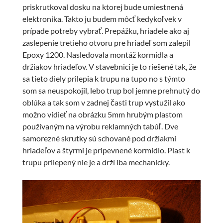
priskrutkoval dosku na ktorej bude umiestnená
elektronika. Takto ju budem môcť kedykoľvek v
prípade potreby vybrať. Prepážku, hriadele ako aj
zaslepenie tretieho otvoru pre hriadeľ som zalepil
Epoxy 1200. Nasledovala montáž kormidla a
držiakov hriadeľov. V stavebnici je to riešené tak, že
sa tieto diely prilepia k trupu na tupo no s týmto
som sa neuspokojil, lebo trup bol jemne prehnutý do
oblúka a tak som v zadnej časti trup vystužil ako
možno vidieť na obrázku 5mm hrubým plastom
používaným na výrobu reklamných tabúľ. Dve
samorezné skrutky sú schované pod držiakmi
hriadeľov a štyrmi je pripevnené kormidlo. Plast k
trupu prilepený nie je a drží iba mechanicky.