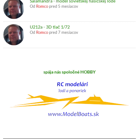
Salamandra - model sovietskej hasičskej lode
Od
Romco
pred 5 mesiacov
U212a - 3D tlač 1/72
Od
Romco
pred 7 mesiacov
spája nás spoločné HOBBY