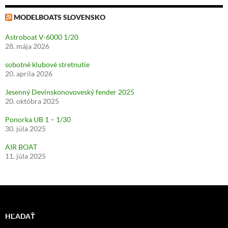
MODELBOATS SLOVENSKO
Astroboat V-6000 1/20
28. mája 2026
sobotné klubové stretnutie
20. apríla 2026
Jesenný Devínskonovoveský fender 2025
20. októbra 2025
Ponorka UB 1 – 1/30
30. júla 2025
AIR BOAT
11. júla 2025
HĽADAŤ
R!SK-F1