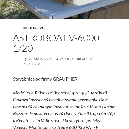
MOTOROVÉ
ASTROBOAT V-6000
1/20
28. MÁJA 2026
ROMCO
VLOŽIŤ
KOMENTÁR
Stavebnica od firmy GRAUPNER
Model lode Talianskej finančnej správy „
Guardia di
Finanza
“ nasadená na odhalovania pašovania. Bola
navrhnutá závodným jazdcom a konštruktérom Fabiom
Buzzim. Je postavená na základe veľkosti trupu 46 stôp,
a Renato Della Valle s nou 2 krát vyhral preteky
Venedig-Monte-Carlo. S tromi 600 PS SEATEK