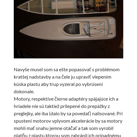
Navyše musel som sa ešte popasovať s problémom
kratšej nadstavby a na čele ju upraviť vlepením
kúska plastu aby trup vyzeral po vybrúsení
dokonale.
Motory, respektíve čierne adaptéry spájajúce ich a
hriadele nie sú taktiež prilepené do prepážky z
preglejky, ale iba (dalo by sa povedať) nalisované. Pri
spustení motorov vplyvom akcelerácie by sa motory
mohli mať snahu jemne otáčať a tak som vyrobil
platňu z plastu ktorou som zabránil ich prípadnému