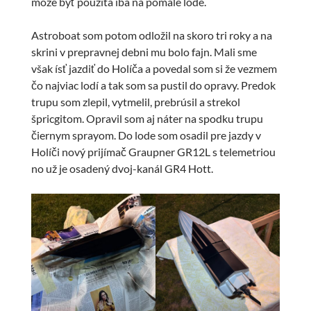
môže byť použitá iba na pomalé lode.
Astroboat som potom odložil na skoro tri roky a na
skrini v prepravnej debni mu bolo fajn. Mali sme
však ísť jazdiť do Holíča a povedal som si že vezmem
čo najviac lodí a tak som sa pustil do opravy. Predok
trupu som zlepil, vytmelil, prebrúsil a strekol
špricgitom. Opravil som aj náter na spodku trupu
čiernym sprayom. Do lode som osadil pre jazdy v
Holíči nový prijímač Graupner GR12L s telemetriou
no už je osadený dvoj-kanál GR4 Hott.