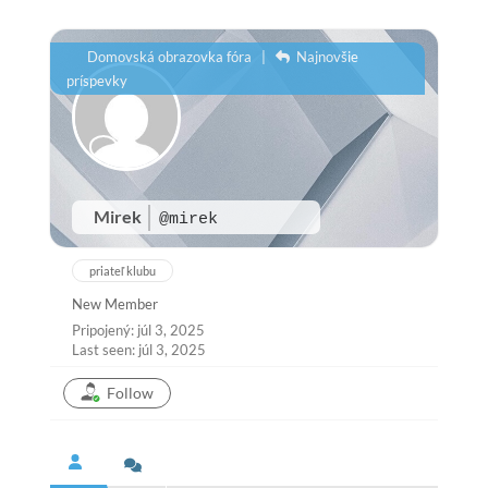
Domovská obrazovka fóra
|
Najnovšie
príspevky
Mirek
@mirek
priateľ klubu
New Member
Pripojený: júl 3, 2025
Last seen: júl 3, 2025
Follow