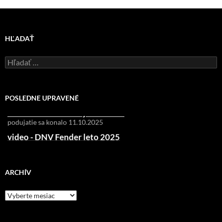
HĽADAŤ
Hľadať:
R!SK-F1
oprava hriadeľu
UB1 - prvý test na voľnej vodnej ploche
test prebehol 11.10.2025
POSLEDNE UPRAVENÉ
video - DNV Fender jeseň 2025
podujatie sa konalo 11.10.2025
video - DNV Fender leto 2025
DNV Fender leto 2025
ARCHÍV
Archív