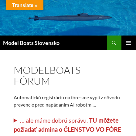
Preskočiť
Translate »
na
obsah
Hľadať
Model Boats Slovensko
HLAVNÉ
MENU
MODELBOATS –
FÓRUM
Automatickú registráciu na fóre sme vypli z dôvodu
prevencie pred napádaním AI robotmi…
… ale máme dobrú správu.
TU môžete
požiadať admina o ČLENSTVO VO FÓRE