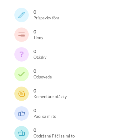
0
Príspevky fóra
0
Témy
0
Otázky
0
Odpovede
0
Komentáre otázky
0
Páči sa mi to
0
Obdržané Páči sa mi to