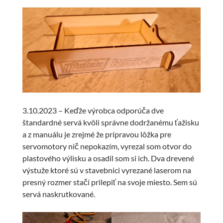
3.10.2023 – Keďže výrobca odporúča dve
štandardné servá kvôli správne dodržanému ťažisku
a z manuálu je zrejmé že prípravou lôžka pre
servomotory nič nepokazím, vyrezal som otvor do
plastového výlisku a osadil som si ich. Dva drevené
výstuže ktoré sú v stavebnici vyrezané laserom na
presný rozmer stačí prilepiť na svoje miesto. Sem sú
servá naskrutkované.