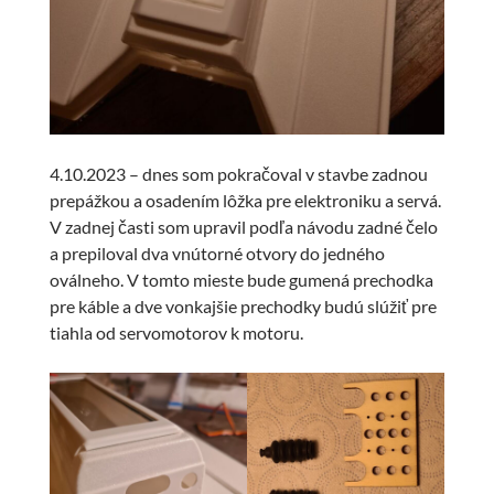
4.10.2023 – dnes som pokračoval v stavbe zadnou
prepážkou a osadením lôžka pre elektroniku a servá.
V zadnej časti som upravil podľa návodu zadné čelo
a prepiloval dva vnútorné otvory do jedného
oválneho. V tomto mieste bude gumená prechodka
pre káble a dve vonkajšie prechodky budú slúžiť pre
tiahla od servomotorov k motoru.