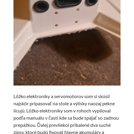
Lôžko elektroniky a servomotorov som si skúsil
najskôr pripasovať na stole a výlisky naozaj pekne
lícujú. Lôžko elektroniky som v rohoch vypiloval
podľa manuálu v časti kde sa bude spájať so zadnou
prepážkou. Ďalej prevliekol pribalené dva suché
zipsy, ktoré budú fixovat hlavne akumuláry a