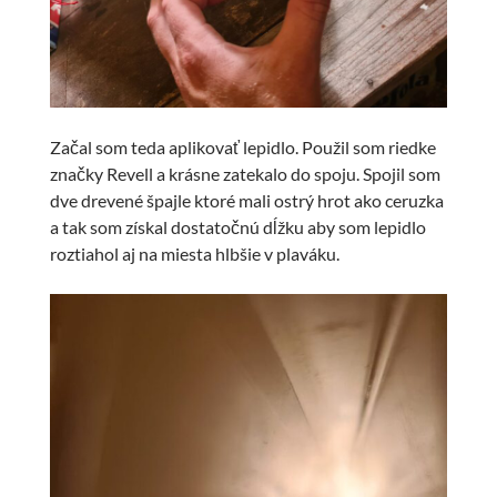
Začal som teda aplikovať lepidlo. Použil som riedke
značky Revell a krásne zatekalo do spoju. Spojil som
dve drevené špajle ktoré mali ostrý hrot ako ceruzka
a tak som získal dostatočnú dĺžku aby som lepidlo
roztiahol aj na miesta hlbšie v plaváku.