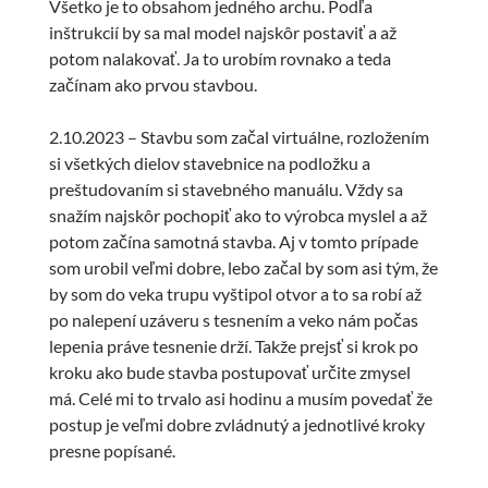
Všetko je to obsahom jedného archu. Podľa
inštrukcií by sa mal model najskôr postaviť a až
potom nalakovať. Ja to urobím rovnako a teda
začínam ako prvou stavbou.
2.10.2023 – Stavbu som začal virtuálne, rozložením
si všetkých dielov stavebnice na podložku a
preštudovaním si stavebného manuálu. Vždy sa
snažím najskôr pochopiť ako to výrobca myslel a až
potom začína samotná stavba. Aj v tomto prípade
som urobil veľmi dobre, lebo začal by som asi tým, že
by som do veka trupu vyštipol otvor a to sa robí až
po nalepení uzáveru s tesnením a veko nám počas
lepenia práve tesnenie drží. Takže prejsť si krok po
kroku ako bude stavba postupovať určite zmysel
má. Celé mi to trvalo asi hodinu a musím povedať že
postup je veľmi dobre zvládnutý a jednotlivé kroky
presne popísané.