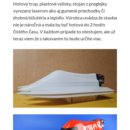
Hotový trup, plastové výlisky, stojan z preglejky
vyrezaný laserom ako aj gumené priechodky či
drobná bižutéria a lepidlo. Výrobca uvádza že stavba
nie je náročná a mala by byť hotová do 2 hodín
čistého času. V každom prípade to otestujem, ale už
teraz viem že s lakovaním to bude určite viac.