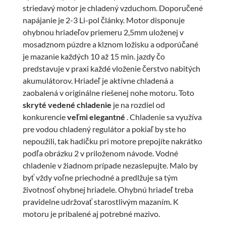
striedavý motor je chladený vzduchom. Doporučené
napájanie je 2-3 Li-pol články. Motor disponuje
ohybnou hriadeľov priemeru 2,5mm uloženej v
mosadznom púzdre a klznom ložisku a odporúčané
je mazanie každých 10 až 15 min. jazdy čo
predstavuje v praxi každé vloženie čerstvo nabitých
akumulátorov. Hriadeľ je aktívne chladená a
zaobalená v originálne riešenej nohe motoru. Toto
skryté vedené chladenie
je na rozdiel od
konkurencie
veľmi elegantné
. Chladenie sa využíva
pre vodou chladený regulátor a pokiaľ by ste ho
nepoužili, tak hadičku pri motore prepojíte nakrátko
podľa obrázku 2 v priloženom návode. Vodné
chladenie v žiadnom prípade nezaslepujte. Malo by
byť vždy voľne priechodné a predlžuje sa tým
životnosť ohybnej hriadele. Ohybnú hriadeľ treba
pravidelne udržovať starostlivým mazaním. K
motoru je pribalené aj potrebné mazivo.