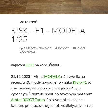
MOTOROVÉ
R!SK – F1 – MODELA
1/25
21. DECEMBRA 2023
ROMCO
VLOŽIŤ
KOMENTÁR
najnovší
EDIT
na konci článku
21.12.2023
– Firma
MODELA
nám zverila na
recenziu RC model závodného klzáku
RISK-F1
so
štartovným, alebo ak chcete aj jedinečným
výrobným číslom
45
spolu so závesným motorom
Arator 300GT Turbo
. Po otvorení ma nadchli
kvalitne prepracované jednotlivé diely stavebnice.