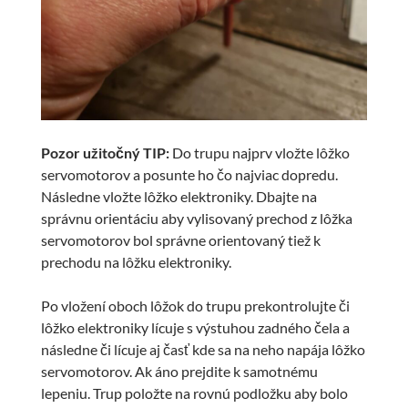
Pozor užitočný TIP:
Do trupu najprv vložte lôžko
servomotorov a posunte ho čo najviac dopredu.
Následne vložte lôžko elektroniky. Dbajte na
správnu orientáciu aby vylisovaný prechod z lôžka
servomotorov bol správne orientovaný tiež k
prechodu na lôžku elektroniky.
Po vložení oboch lôžok do trupu prekontrolujte či
lôžko elektroniky lícuje s výstuhou zadného čela a
následne či lícuje aj časť kde sa na neho napája lôžko
servomotorov. Ak áno prejdite k samotnému
lepeniu. Trup položte na rovnú podložku aby bolo