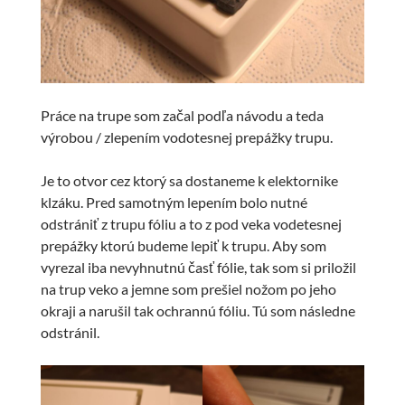
Práce na trupe som začal podľa návodu a teda
výrobou / zlepením vodotesnej prepážky trupu.
Je to otvor cez ktorý sa dostaneme k elektornike
klzáku. Pred samotným lepením bolo nutné
odstrániť z trupu fóliu a to z pod veka vodetesnej
prepážky ktorú budeme lepiť k trupu. Aby som
vyrezal iba nevyhnutnú časť fólie, tak som si priložil
na trup veko a jemne som prešiel nožom po jeho
okraji a narušil tak ochrannú fóliu. Tú som následne
odstránil.