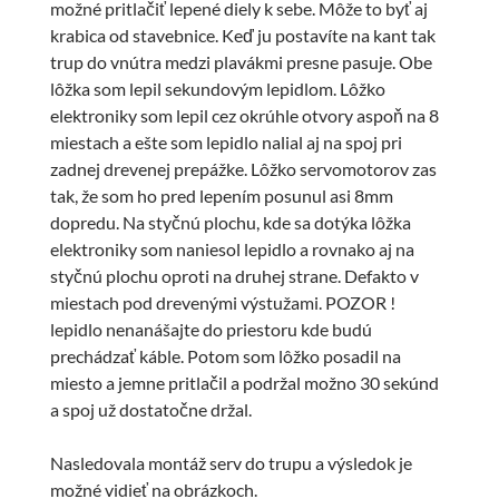
možné pritlačiť lepené diely k sebe. Môže to byť aj
krabica od stavebnice. Keď ju postavíte na kant tak
trup do vnútra medzi plavákmi presne pasuje. Obe
lôžka som lepil sekundovým lepidlom. Lôžko
elektroniky som lepil cez okrúhle otvory aspoň na 8
miestach a ešte som lepidlo nalial aj na spoj pri
zadnej drevenej prepážke. Lôžko servomotorov zas
tak, že som ho pred lepením posunul asi 8mm
dopredu. Na styčnú plochu, kde sa dotýka lôžka
elektroniky som naniesol lepidlo a rovnako aj na
styčnú plochu oproti na druhej strane. Defakto v
miestach pod drevenými výstužami. POZOR !
lepidlo nenanášajte do priestoru kde budú
prechádzať káble. Potom som lôžko posadil na
miesto a jemne pritlačil a podržal možno 30 sekúnd
a spoj už dostatočne držal.
Nasledovala montáž serv do trupu a výsledok je
možné vidieť na obrázkoch.