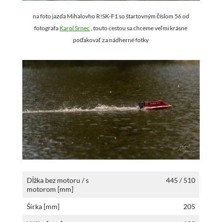
na foto jazda Mihalovho R!SK-F1 so štartovným číslom 56 od
fotografa
Karol Srnec
, touto cestou sa chceme veľmi krásne
poďakovať za nádherné fotky
Dĺžka bez motoru / s
445 / 510
motorom [mm]
Šírka [mm]
205