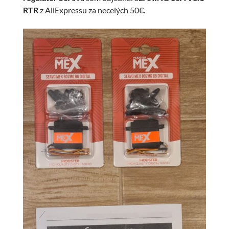
RTR
z AliExpressu za necelých 50€.