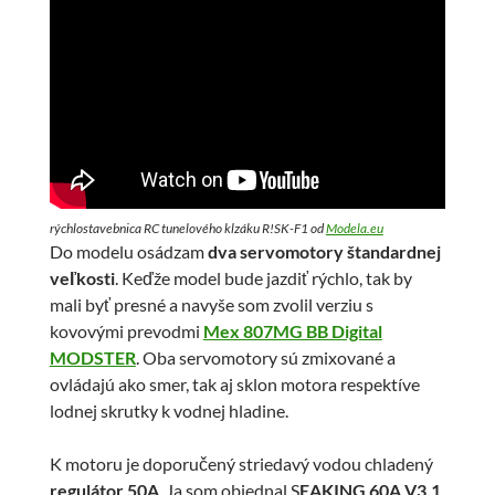
rýchlostavebnica RC tunelového klzáku R!SK-F1 od
Modela.eu
Do modelu osádzam
dva servomotory štandardnej
veľkosti
. Keďže model bude jazdiť rýchlo, tak by
mali byť presné a navyše som zvolil verziu s
kovovými prevodmi
Mex 807MG BB Digital
MODSTER
. Oba servomotory sú zmixované a
ovládajú ako smer, tak aj sklon motora respektíve
lodnej skrutky k vodnej hladine.
K motoru je doporučený striedavý vodou chladený
regulátor 50A
. Ja som objednal S
EAKING 60A V3.1