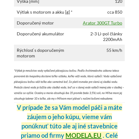
Výška [mm]
120
Výtlak s motorom a akku [g] *
cca 850
Doporučený motor
Arator 300GT Turbo
Doporučený akumulátor
2-3 Li-pol články
2200mAh
Rýchlosť s doporučeným
55 km/h
motorom
*Výtlak je množstvo vody vytlačené plávajúcou loďou. Podľa Archimedovho zákona teleso
ponorené do kvapaliny dostane toľko vztlaku, koľko váži voda, ktorú vytlačí. Voda vytlačená
plávajúcou loďou váži toľko ako samotná loď, čo platí rovnako pre slanú aj sladkú vodu.
Pretože slaná voda je ťažšia ako sladká voda, loď sa v slanej vode vytlačí menej ako v sladkej –
vznáša sa vyššie. Oceány a moria obsahujú iba 35 promile (teda 3,5%) soli, no Mŕtve more jej
obsahuje takmer 10 x toľko, ale my v Mŕtvom mori plávať s našimi loďami nebudeme.
V prípade že sa Vám model páči a máte
záujem o jeho kúpu, vieme vám
ponúknuť túto ale aj iné stavebnice
priamo od firmy
MODELA.EU
.
Celé