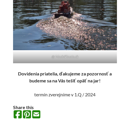
@ ModelBoats.sk
Dovidenia priatelia, ďakujeme za pozornosť a
budeme sa na Vás tešiť opäť
na jar
!
termín zverejníme v 1.Q / 2024
Share this