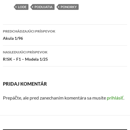
LODE
PODUJATIA
PONORKY
Navigácia
PREDCHÁDZAJÚCI PRÍSPEVOK
článkami
Akula 1/96
NASLEDUJÚCI PRÍSPEVOK
R!SK – F1 – Modela 1/25
PRIDAJ KOMENTÁR
Prepáčte, ale pred zanechaním komentára sa musíte
prihlásiť
.