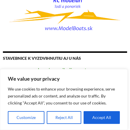
STAVEBNICE K VYZDVIHNUTIU AJ U NÁS
chcem ju za najlepšiu cenu teraz
We value your privacy
We use cookies to enhance your browsing experience, serve
personalized ads or content, and analyze our traffic. By
clicking "Accept All", you consent to our use of cookies.
naše TESTY tu
Customize
Reject All
Accept All