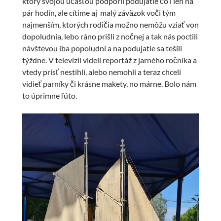
ktorý svojou účasťou podporil podujatie čo i len na
pár hodín, ale cítime aj malý záväzok voči tým
najmenším, ktorých rodičia možno nemôžu vziať von
dopoludnia, lebo ráno prišli z nočnej a tak nás poctili
návštevou iba popoludní a na podujatie sa tešili
týždne. V televízií videli reportáž z jarného ročníka a
vtedy prísť nestihli, alebo nemohli a teraz chceli
vidieť parníky či krásne makety, no márne. Bolo nám
to úprimne ľúto.