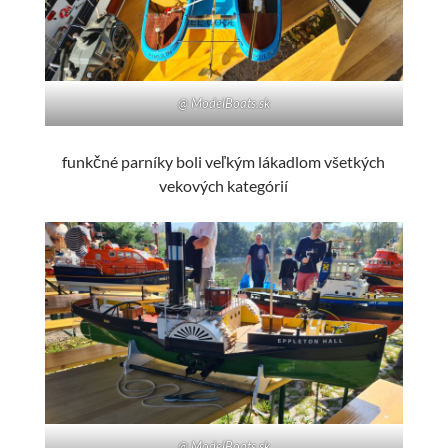
@ ModelBoats.sk
funkčné parníky boli veľkým lákadlom všetkých
vekových kategórií
@ ModelBoats.sk