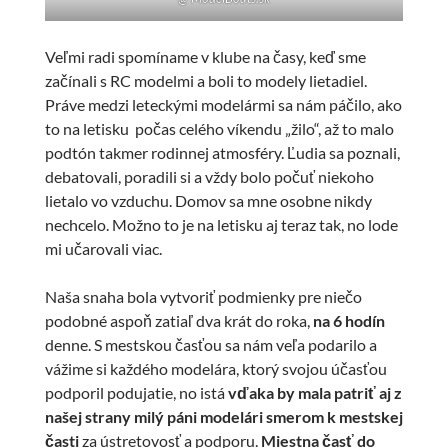
Veľmi radi spomíname v klube na časy, keď sme
začínali s RC modelmi a boli to modely lietadiel.
Práve medzi leteckými modelármi sa nám páčilo, ako
to na letisku počas celého víkendu „žilo“, až to malo
podtón takmer rodinnej atmosféry. Ľudia sa poznali,
debatovali, poradili si a vždy bolo počuť niekoho
lietalo vo vzduchu. Domov sa mne osobne nikdy
nechcelo. Možno to je na letisku aj teraz tak, no lode
mi učarovali viac.
Naša snaha bola vytvoriť podmienky pre niečo
podobné aspoň zatiaľ dva krát do roka,
na 6 hodín
denne. S mestskou časťou sa nám veľa podarilo a
vážime si každého modelára, ktorý svojou účasťou
podporil podujatie, no istá
vďaka by mala patriť aj z
našej strany milý páni modelári smerom k mestskej
časti
za ústretovosť a podporu.
Miestna časť do