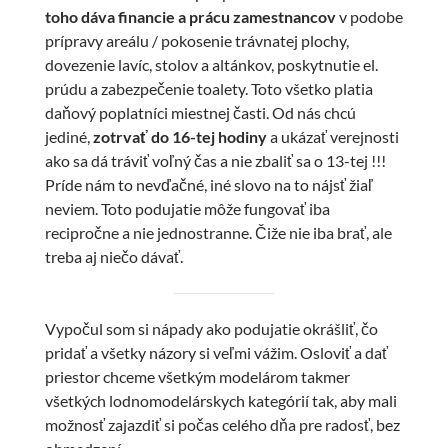
toho dáva financie a prácu zamestnancov
v podobe
prípravy areálu / pokosenie trávnatej plochy,
dovezenie lavíc, stolov a altánkov, poskytnutie el.
prúdu a zabezpečenie toalety. Toto všetko platia
daňový poplatníci miestnej časti. Od nás chcú
jediné,
zotrvať do 16-tej hodiny
a ukázať verejnosti
ako sa dá tráviť voľný čas a nie zbaliť sa o 13-tej !!!
Príde nám to nevďačné, iné slovo na to nájsť žiaľ
neviem. Toto podujatie môže fungovať iba
recipročne a nie jednostranne. Čiže nie iba brať, ale
treba aj niečo dávať.
Vypočul som si nápady ako podujatie okrášliť, čo
pridať a všetky názory si veľmi vážim. Osloviť a dať
priestor chceme všetkým modelárom takmer
všetkých lodnomodelárskych kategórií tak, aby mali
možnosť zajazdiť si počas celého dňa pre radosť, bez