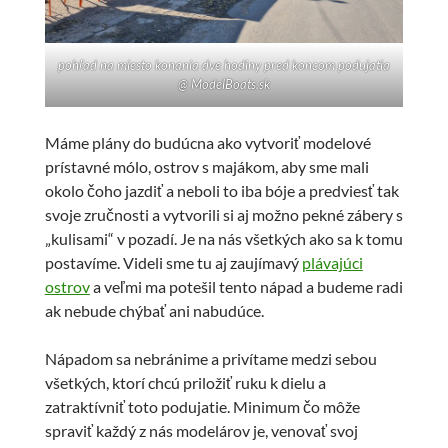
pohľad na miesto konania dve hodiny pred koncom podujatia
@ ModelBoats.sk
Máme plány do budúcna ako vytvoriť modelové
prístavné mólo, ostrov s majákom, aby sme mali
okolo čoho jazdiť a neboli to iba bóje a predviesť tak
svoje zručnosti a vytvorili si aj možno pekné zábery s
„kulisami“ v pozadí. Je na nás všetkých ako sa k tomu
postavíme. Videli sme tu aj zaujímavý
plávajúci
ostrov
a veľmi ma potešil tento nápad a budeme radi
ak nebude chýbať ani nabudúce.
Nápadom sa nebránime a privítame medzi sebou
všetkých, ktorí chcú priložiť ruku k dielu a
zatraktívniť toto podujatie. Minimum čo môže
spraviť každý z nás modelárov je, venovať svoj