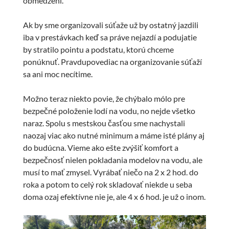
obmedzení.
Ak by sme organizovali súťaže už by ostatný jazdili
iba v prestávkach keď sa práve nejazdí a podujatie
by stratilo pointu a podstatu, ktorú chceme
ponúknuť. Pravdupovediac na organizovanie súťaží
sa ani moc necítime.
Možno teraz niekto povie, že chýbalo mólo pre
bezpečné položenie lodí na vodu, no nejde všetko
naraz. Spolu s mestskou časťou sme nachystali
naozaj viac ako nutné minimum a máme isté plány aj
do budúcna. Vieme ako ešte zvýšiť komfort a
bezpečnosť nielen pokladania modelov na vodu, ale
musí to mať zmysel. Vyrábať niečo na 2 x 2 hod. do
roka a potom to celý rok skladovať niekde u seba
doma ozaj efektívne nie je, ale 4 x 6 hod. je už o inom.