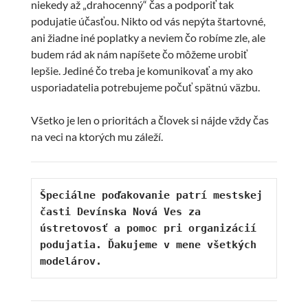
niekedy až „drahocenný“ čas a podporiť tak
podujatie účasťou. Nikto od vás nepýta štartovné,
ani žiadne iné poplatky a neviem čo robíme zle, ale
budem rád ak nám napíšete čo môžeme urobiť
lepšie. Jediné čo treba je komunikovať a my ako
usporiadatelia potrebujeme počuť spätnú väzbu.
Všetko je len o prioritách a človek si nájde vždy čas
na veci na ktorých mu záleží.
Špeciálne poďakovanie patrí mestskej 
časti Devínska Nová Ves za 
ústretovosť a pomoc pri organizácií 
podujatia. Ďakujeme v mene všetkých 
modelárov.