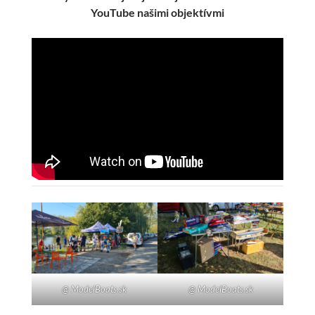
YouTube našimi objektívmi
@ ModelBoats.sk
@ ModelBoats.sk