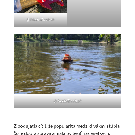
@ ModelBoats.sk
@ ModelBoats.sk
Z podujatia cítiť, že popularita medzi divákmi stúpla
čo je dobrá správa a mala by tešiť nás všetkých.