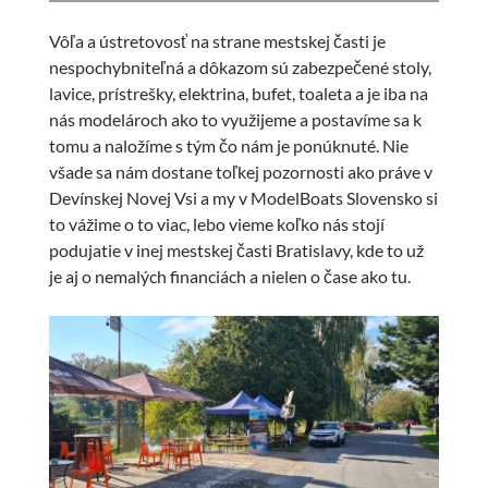
Vôľa a ústretovosť na strane mestskej časti je
nespochybniteľná a dôkazom sú zabezpečené stoly,
lavice, prístrešky, elektrina, bufet, toaleta a je iba na
nás modelároch ako to využijeme a postavíme sa k
tomu a naložíme s tým čo nám je ponúknuté. Nie
všade sa nám dostane toľkej pozornosti ako práve v
Devínskej Novej Vsi a my v ModelBoats Slovensko si
to vážime o to viac, lebo vieme koľko nás stojí
podujatie v inej mestskej časti Bratislavy, kde to už
je aj o nemalých financiách a nielen o čase ako tu.