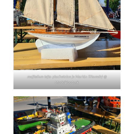
majiteľom tejto plachetnice je Marián Ritomský @
ModelBoats.sk