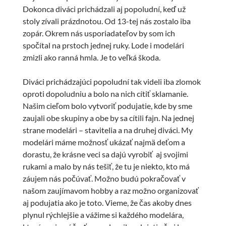
Dokonca diváci prichádzali aj popoludní, keď už
stoly zívali prázdnotou. Od 13-tej nás zostalo iba
zopár. Okrem nás usporiadateľov by som ich
spočítal na prstoch jednej ruky. Lode i modelári
zmizli ako ranná hmla. Je to veľká škoda.
Diváci prichádzajúci popoludní tak videli iba zlomok
oproti dopoludniu a bolo na nich cítiť sklamanie.
Našim cieľom bolo vytvoriť podujatie, kde by sme
zaujali obe skupiny a obe by sa cítili fajn. Na jednej
strane modelári – stavitelia a na druhej diváci. My
modelári máme možnosť ukázať najmä deťom a
dorastu, že krásne veci sa dajú vyrobiť aj svojimi
rukami a malo by nás tešiť, že tu je niekto, kto má
záujem nás počúvať. Možno budú pokračovať v
našom zaujímavom hobby a raz možno organizovať
aj podujatia ako je toto. Vieme, že čas akoby dnes
plynul rýchlejšie a vážime si každého modelára,