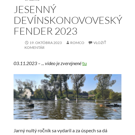
JESENNÝ
DEVÍNSKONOVOVESKÝ
FENDER 2023
19. OKTÓBRA 2023
ROMCO
VLOŽIŤ
KOMENTÁR
03.11.2023 – .
..
video je zverejnené
tu
Jarný nultý ročník sa vydaril a za úspech sa dá