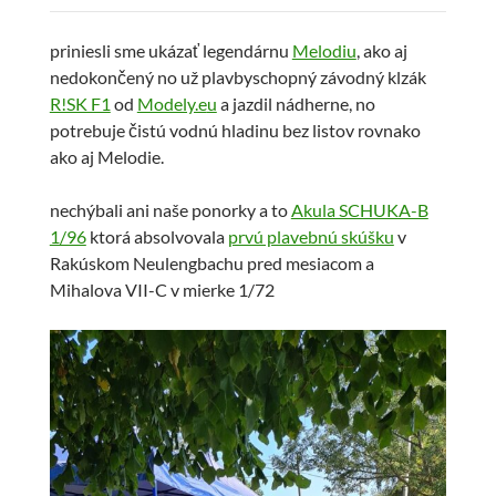
priniesli sme ukázať legendárnu
Melodiu
, ako aj
nedokončený no už plavbyschopný závodný klzák
R!SK F1
od
Modely.e
u
a jazdil nádherne, no
potrebuje čistú vodnú hladinu bez listov rovnako
ako aj Melodie.
nechýbali ani naše ponorky a to
Akula SCHUKA-B
1/96
ktorá absolvovala
prvú plavebnú skúšku
v
Rakúskom Neulengbachu pred mesiacom a
Mihalova VII-C v mierke 1/72