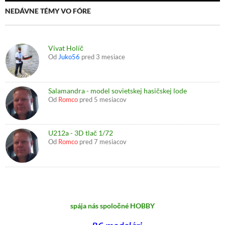
NEDÁVNE TÉMY VO FÓRE
Vivat Holíč
Od
Juko56
pred 3 mesiace
Salamandra - model sovietskej hasičskej lode
Od
Romco
pred 5 mesiacov
U212a - 3D tlač 1/72
Od
Romco
pred 7 mesiacov
spája nás spoločné HOBBY