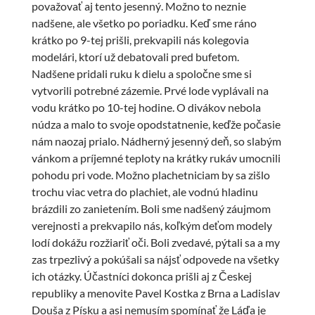
považovať aj tento jesenný. Možno to neznie
nadšene, ale všetko po poriadku. Keď sme ráno
krátko po 9-tej prišli, prekvapili nás kolegovia
modelári, ktorí už debatovali pred bufetom.
Nadšene pridali ruku k dielu a spoločne sme si
vytvorili potrebné zázemie. Prvé lode vyplávali na
vodu krátko po 10-tej hodine. O divákov nebola
núdza a malo to svoje opodstatnenie, keďže počasie
nám naozaj prialo. Nádherný jesenný deň, so slabým
vánkom a príjemné teploty na krátky rukáv umocnili
pohodu pri vode. Možno plachetniciam by sa zišlo
trochu viac vetra do plachiet, ale vodnú hladinu
brázdili zo zanietením. Boli sme nadšený záujmom
verejnosti a prekvapilo nás, koľkým deťom modely
lodí dokážu rozžiariť oči. Boli zvedavé, pýtali sa a my
zas trpezlivý a pokúšali sa nájsť odpovede na všetky
ich otázky. Účastníci dokonca prišli aj z Českej
republiky a menovite Pavel Kostka z Brna a Ladislav
Douša z Písku a asi nemusím spomínať že Láďa je